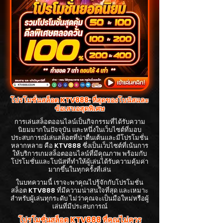
โปรโมชั่นสล็อต KTV888: ที่สุดของโบนัสและ
ข้อเสนอสุดพิเศษ
การเล่นสล็อตออนไลน์เป็นกิจกรรมที่ได้รับความ
นิยมมากในปัจจุบัน และหนึ่งในเว็บไซต์ที่มอบ
ประสบการณ์เล่นสล็อตที่น่าตื่นเต้นและมีโปรโมชั่น
หลากหลาย คือ KTV888 ซึ่งเป็นเว็บไซต์ที่เน้นการ
ให้บริการเกมสล็อตออนไลน์ที่มีคุณภาพ พร้อมกับ
โปรโมชั่นและโบนัสที่ทำให้ผู้เล่นได้รับความคุ้มค่า
มากขึ้นในทุกครั้งที่เล่น
ในบทความนี้ เราจะพาคุณไปรู้จักกับโปรโมชั่น
สล็อต KTV888 ที่มีความน่าสนใจที่สุด และเหมาะ
สำหรับผู้เล่นทุกระดับ ไม่ว่าคุณจะเป็นมือใหม่หรือผู้
เล่นที่มีประสบการณ์
โปรโมชั่นสล็อต KTV888 ที่คุณไม่ควร