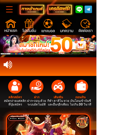
คลิกสมัคร
ฝาก
เดิมพัน
ถอนเงิน
สมัครง่ายแค่คลิก
ฝาก-ถอน ด้วย
กีฬา คาสิโน หวย
เงินโอนเข้าบันชี
ที่ปุ่มสมัคร
ระบบอัตโนมัติ
และอื่นๆอีกเพียบ
ไม่เกิน 30 วินาที